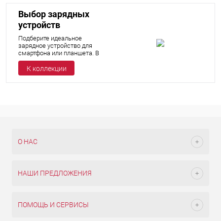
Выбор зарядных
устройств
Подберите идеальное
зарядное устройство для
смартфона или планшета. В
этой коллекции мы
собрали лучшие модели с
К коллекции
поддержкой быстрой
зарядки, компактным
дизайном и
универсальными портами.
О НАС
НАШИ ПРЕДЛОЖЕНИЯ
ПОМОЩЬ И СЕРВИСЫ