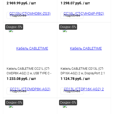
HDMI 8K/60 Гц
4K60Hz USB C - HDMI/USB C
2 969.99 руб.
/ шт
1 298.07 руб.
/ шт
Подробнее
Подробнее
Скидки -5%
Скидки -5%
Кабель CABLETIME CC21L (CT-
Кабель CABLETIME CD13L (CT-
CMDP8K-AG2) 2 м, USB TYPE C -
DP16K-AG2) 2 м, DisplayPort 2.1
DisplayPort 8K/60 Гц
16K@60Hz 8K@120Hz
1 233.08 руб.
/ шт
1 124.78 руб.
/ шт
4K@240Hz 80Гбит/с
Подробнее
Подробнее
Скидки -5%
Скидки -5%