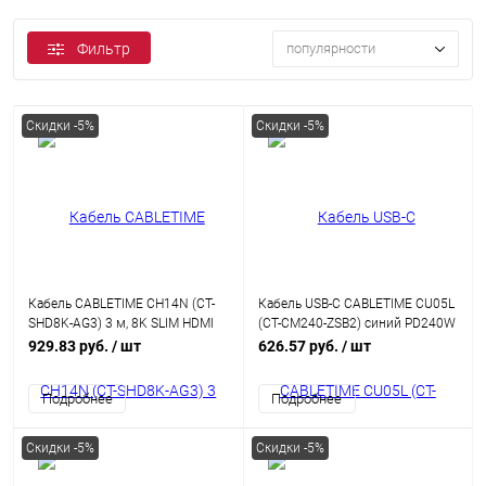
Фильтр
популярности
Скидки -5%
Скидки -5%
Кабель CABLETIME CH14N (CT-
Кабель USB-C CABLETIME CU05L
SHD8K-AG3) 3 м, 8K SLIM HDMI
(CT-CM240-ZSB2) синий PD240W
2.1, позолоченный, 8K/60 Гц,
240 Вт 2 м для iPhone 15 Pro
929.83 руб.
/ шт
626.57 руб.
/ шт
черный
Max
Подробнее
Подробнее
Скидки -5%
Скидки -5%