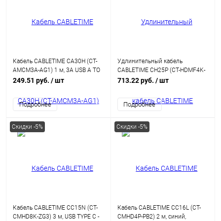
Кабель CABLETIME CA30H (CT-
Удлинительный кабель
AMCM3A-AG1) 1 м, 3A USB A TO
CABLETIME CH25P (CT-HDMF4K-
USB C, нейлоновый, черный
AG5) 5 м, черный, 4K60Hz HDMI
249.51 руб.
/ шт
713.22 руб.
/ шт
Подробнее
Подробнее
Скидки -5%
Скидки -5%
Кабель CABLETIME CC15N (CT-
Кабель CABLETIME CC16L (CT-
CMHD8K-ZG3) 3 м, USB TYPE C -
CMHD4P-PB2) 2 м, синий,