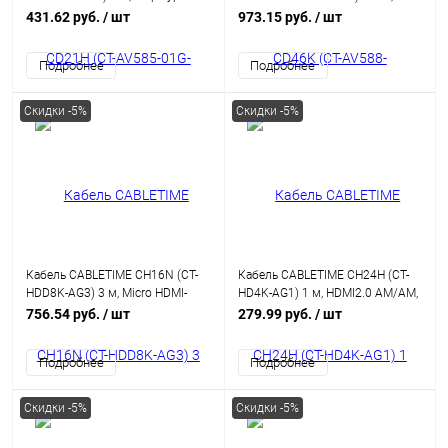
CABLETIME 1.2v Displayport to
DisplayPort - HDMI, Mini DP Male -
431.62 руб.
/ шт
973.15 руб.
/ шт
Displayport аудио-видео 4k/60hz,
HDMI Male, Ultra HD 4K/30 Гц, со
ПВХ-оболочка
светодиодом
Подробнее
Подробнее
Скидки -5%
Скидки -5%
Кабель CABLETIME CH16N (CT-
Кабель CABLETIME CH24H (CT-
HDD8K-AG3) 3 м, Micro HDMI-
HD4K-AG1) 1 м, HDMI2.0 AM/AM,
HDMI 8K60Hz
4k/60 Гц, позолоченный, черная
756.54 руб.
/ шт
279.99 руб.
/ шт
ПВХ-оболочка
Подробнее
Подробнее
Скидки -5%
Скидки -5%