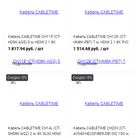
Кабель CABLETIME CH11P (CT-
Кабель CABLETIME CH12R (CT-
HD8K-AG5) 5 м, HDMI 2.1 8K
HM8K-PB7) 7 м, HDMI 2.1 8K PVC
PREMIUM, алюминиевый,
28AWG, позолоченный, 8K/60
1 817.94 руб.
/ шт
1 514.68 руб.
/ шт
позолоченный, 8K/60 Гц,
Гц, черный из ПВХ
черный P
Подробнее
Подробнее
Скидки -5%
Скидки -5%
Кабель CABLETIME CH14L (CT-
Кабель CABLETIME CH20X (CT-
SHD8K-AG2) 2 м, 8K SLIM HDMI
AV540-HE2GFIBER-DB100) 100 м,