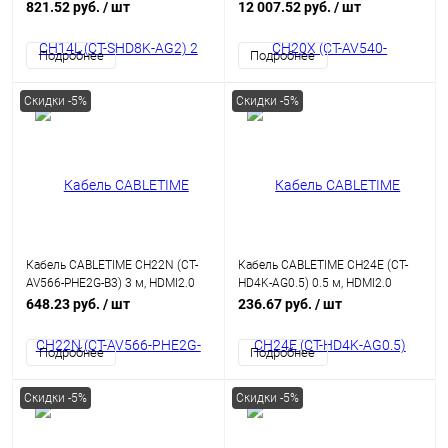
2.1, позолоченный, 8K/60 Гц,
AOC HDMI 2.0b HDR, ARC,
821.52 руб.
/ шт
12 007.52 руб.
/ шт
черный
HDCP2.2, 3D, высокоскоростной
18 Гбит/с
Подробнее
Подробнее
Скидки -5%
Скидки -5%
Кабель CABLETIME CH22N (CT-
Кабель CABLETIME CH24E (CT-
AV566-PHE2G-B3) 3 м, HDMI2.0
HD4K-AG0.5) 0.5 м, HDMI2.0
AM/AM, 4k/60 Гц, позолоченный,
AM/AM, 4k/60 Гц, позолоченный,
648.23 руб.
/ шт
236.67 руб.
/ шт
черная ПВХ-оболочка
черная ПВХ-оболочка
Подробнее
Подробнее
Скидки -5%
Скидки -5%