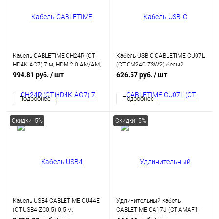
Кабель CABLETIME CH24R (CT-
Кабель USB-C CABLETIME CU07L
HD4K-AG7) 7 м, HDMI2.0 AM/AM,
(CT-CM240-ZSW2) белый
4k/60 Гц, позолоченный, черная
PD240W 240 Вт 2 м для iPhone
994.81 руб.
/ шт
626.57 руб.
/ шт
ПВХ-оболочка
15 Pro Max
Подробнее
Подробнее
Скидки -5%
Скидки -5%
Кабель USB4 CABLETIME CU44E
Удлинительный кабель
(CT-USB4-ZG0.5) 0.5 м,
CABLETIME CA17J (CT-AMAF1-
коаксиальный, черный TPE +
AG1.5) 1.5 м, USB A 3.0