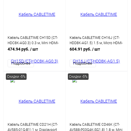
Кабель CABLETIME CH15D (CT-
Кабель CABLETIME CH16J (CT-
HDC8K-AG0.3) 0.3 м, Mini HDMI-
HDD8K-AG1.5) 1.5 м, Micro HDMI-
HDMI 8K60Hz
HDMI 8K60Hz
474.94 руб.
/ шт
604.91 руб.
/ шт
Подробнее
Подробнее
Скидки -5%
Скидки -5%
Кабель CABLETIME CD21H (CT-
Кабель CABLETIME CD46K (CT-
AV585-01G-B1) 1 м, Displayport
AV588-P03G4K-SG1.8) 1.8 м, Mini