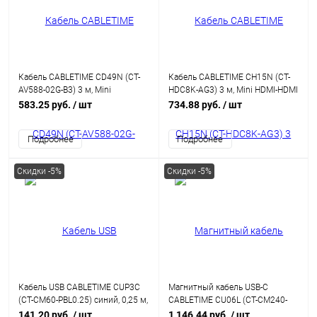
Кабель CABLETIME CD49N (CT-
Кабель CABLETIME CH15N (CT-
AV588-02G-B3) 3 м, Mini
HDC8K-AG3) 3 м, Mini HDMI-HDMI
DisplayPort - DisplayPort, адаптер
8K60Hz
583.25 руб.
/ шт
734.88 руб.
/ шт
Cabletime Mini DP - DP, 4K,
черный
Подробнее
Подробнее
Скидки -5%
Скидки -5%
Кабель USB CABLETIME CUP3C
Магнитный кабель USB-C
(CT-CM60-PBL0.25) cиний, 0,25 м,
CABLETIME CU06L (CT-CM240-
60 Вт
MZO2) оранжевый, быстрого
141.20 руб.
/ шт
1 146.44 руб.
/ шт