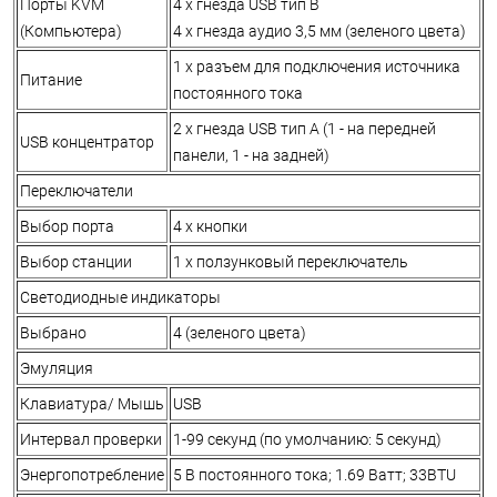
Порты KVM
4 x гнезда USB тип B
(Компьютера)
4 x гнезда аудио 3,5 мм (зеленого цвета)
1 x разъем для подключения источника
Питание
постоянного тока
2 x гнезда USB тип А (1 - на передней
USB концентратор
панели, 1 - на задней)
Переключатели
Выбор порта
4 x кнопки
Выбор станции
1 x ползунковый переключатель
Светодиодные индикаторы
Выбрано
4 (зеленого цвета)
Эмуляция
Клавиатура/ Мышь
USB
Интервал проверки
1-99 секунд (по умолчанию: 5 секунд)
Энергопотребление
5 В постоянного тока; 1.69 Ватт; 33BTU