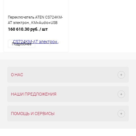
Переключатель ATEN CS724KM-
AT электрон., KM+Audio+USB
2.0, 1 user USB 4 cpu USB, со
160 610.30 руб.
/ шт
шнурами USB 4х1.8м.+AUDIO
4х1.8м., ~, настол.,
Подробнее
исп.стандарт.шнуры, без OSD,
каскад. до 2-х устройств
О НАС
НАШИ ПРЕДЛОЖЕНИЯ
ПОМОЩЬ И СЕРВИСЫ