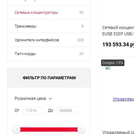
Сетевые концентраторы
50
Трансиверы
9
Сетевой концен
EUSB 32EP USB/I
Удлинители интерфейсов
208
порта с 1 блоко
193 593.34 р
Ethernet 1 x 10
Патч-корды
43
Скидки -15%
В 
ФИЛЬТР ПО ПАРАМЕТРАМ
Купить в 1 кл
В избранное
Розничная цена
От
До
Управляемый US