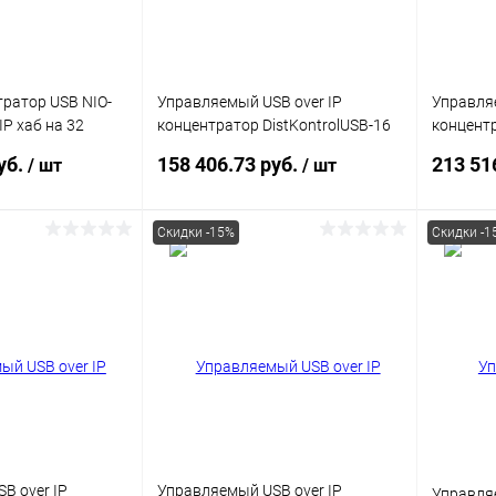
тратор USB NIO-
Управляемый USB over IP
Управляе
P хаб на 32
концентратор DistKontrolUSB-16
концентр
м питания /
с 16 портами USB
с 32 пор
уб.
158 406.73 руб.
213 51
/ шт
/ шт
/100/1000 Mb
питания
Скидки -15%
Скидки -1
корзину
В корзину
ик
Сравнение
Купить в 1 клик
Сравнение
Купит
В наличии
В избранное
В наличии
В изб
B over IP
Управляемый USB over IP
Управля