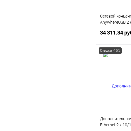
Сетевой концент
AnywhereUSB 2 P
with 2 type A US
34 311.34 ру
DGAW02-G300
Скидки -15%
Под
Купить в 1 кл
В избранное
Дополнительная
Ethernet 2 x 10