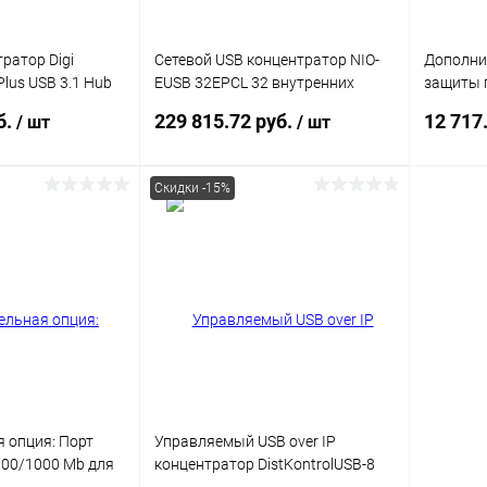
ратор Digi
Сетевой USB концентратор NIO-
Дополни
lus USB 3.1 Hub
EUSB 32EPCL 32 внутренних
защиты 
B connectors
порта, 2U, отказоустойчивая
устройст
б.
229 815.72 руб.
12 717
/ шт
/ шт
версия
DistKont
Скидки -15%
писаться
В корзину
ик
Сравнение
Купить в 1 клик
Сравнение
Купит
Недоступно
В избранное
В наличии
В изб
 опция: Порт
Управляемый USB over IP
/100/1000 Mb для
концентратор DistKontrolUSB-8