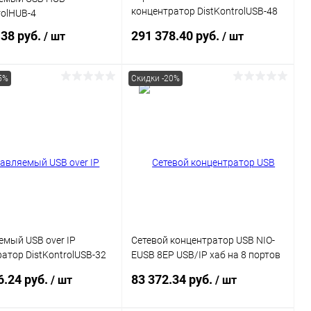
концентратор DistKontrolUSB-48
rolHUB-4
с 48 портами USB с 2 блоками
.38 руб.
291 378.40 руб.
/ шт
/ шт
питания / Ethernet 2 x
10/100/1000 Mb
5%
Скидки -20%
В корзину
В корзину
ь в 1 клик
Сравнение
Купить в 1 клик
Сравнение
ранное
В наличии
В избранное
В наличии
мый USB over IP
Сетевой концентратор USB NIO-
атор DistKontrolUSB-32
EUSB 8EP USB/IP хаб на 8 портов
тами USB
с 1 блоком питания
6.24 руб.
83 372.34 руб.
/ шт
/ шт