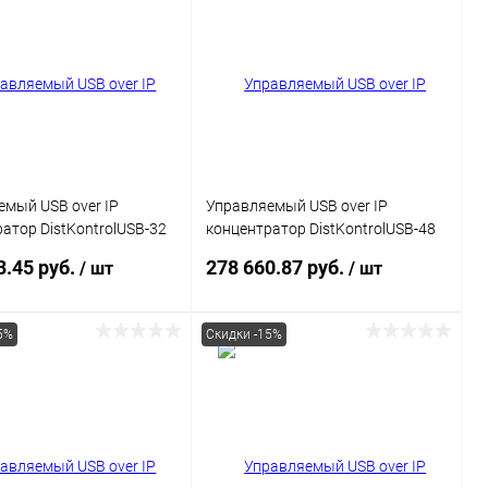
мый USB over IP
Управляемый USB over IP
атор DistKontrolUSB-32
концентратор DistKontrolUSB-48
тами USB c 2 блоками
с 48 портами USB с 2 блоками
3.45 руб.
278 660.87 руб.
/ шт
/ шт
 Ethernet 2 x
питания / Ethernet 2 x
1000 Mb
10/100/1000 Mb / Защитный
модуль с замком
5%
Скидки -15%
В корзину
В корзину
ь в 1 клик
Сравнение
Купить в 1 клик
Сравнение
ранное
В наличии
В избранное
В наличии