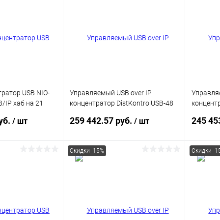
тратор USB NIO-
Управляемый USB over IP
Управляе
B/IP хаб на 21
концентратор DistKontrolUSB-48
концентр
и питания
с 48 портами USB с 2 блоками
с 32 пор
уб.
259 442.57 руб.
245 45
/ шт
/ шт
питания
питания /
10/100/
Скидки -15%
Скидки -1
корзину
В корзину
ик
Сравнение
Купить в 1 клик
Сравнение
Купит
В наличии
В избранное
В наличии
В изб