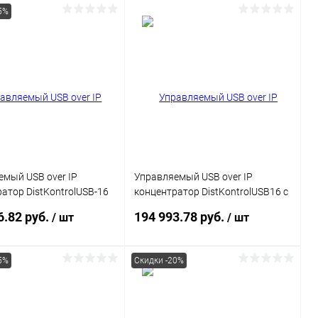
5%
В корзину
В корзину
ь в 1 клик
Сравнение
Купить в 1 клик
Сравнение
ранное
В наличии
В избранное
В наличии
мый USB over IP
Управляемый USB over IP
атор DistKontrolUSB-16
концентратор DistKontrolUSB16 с
тами USB 2 блока
16 портами USB
6.82 руб.
194 993.78 руб.
/ шт
/ шт
 Ethernet 2 x
1000 Mb
5%
Скидки -20%
В корзину
Подписаться
ь в 1 клик
Сравнение
Купить в 1 клик
Сравнение