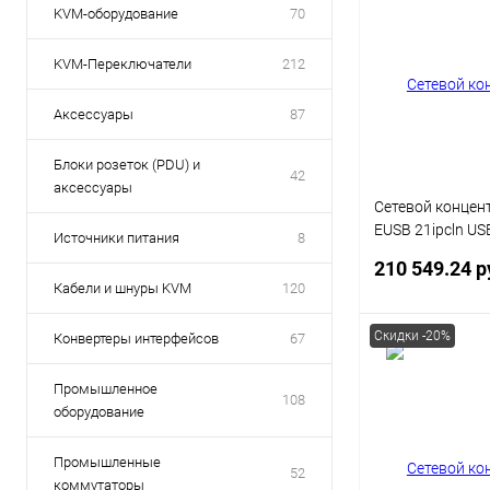
KVM-оборудование
70
KVM-Переключатели
212
Аксессуары
87
Блоки розеток (PDU) и
42
аксессуары
Сетевой концен
EUSB 21ipcln US
Источники питания
8
порт с 2 блокам
210 549.24 р
Кабели и шнуры KVM
120
Скидки -20%
Конвертеры интерфейсов
67
В 
Промышленное
108
оборудование
Купить в 1 кл
В избранное
Промышленные
52
коммутаторы