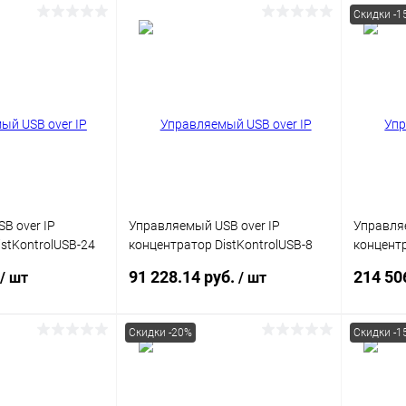
Скидки -1
корзину
В корзину
ик
Сравнение
Купить в 1 клик
Сравнение
Купит
В наличии
В избранное
В наличии
В изб
B over IP
Управляемый USB over IP
Управляе
stKontrolUSB-24
концентратор DistKontrolUSB-8
концентр
и USB
USB 3.0
с 16 пор
91 228.14 руб.
214 50
/ шт
/ шт
питания /
10/100/
Скидки -20%
Скидки -1
писаться
Подписаться
ик
Сравнение
Купить в 1 клик
Сравнение
Купит