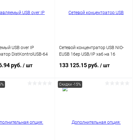
ранное
В наличии
В избранное
Недоступно
мый USB over IP
Сетевой концентратор USB NIO-
атор DistKontrolUSB-64
EUSB 16ep USB/IP хаб на 16
тами USB с 2 блоками
портов с 1 блоком питания
6.94 руб.
133 125.15 руб.
/ шт
/ шт
Ethernet 2 x
1000 Mb
5%
Скидки -15%
В корзину
В корзину
ь в 1 клик
Сравнение
Купить в 1 клик
Сравнение
ранное
В наличии
В избранное
В наличии