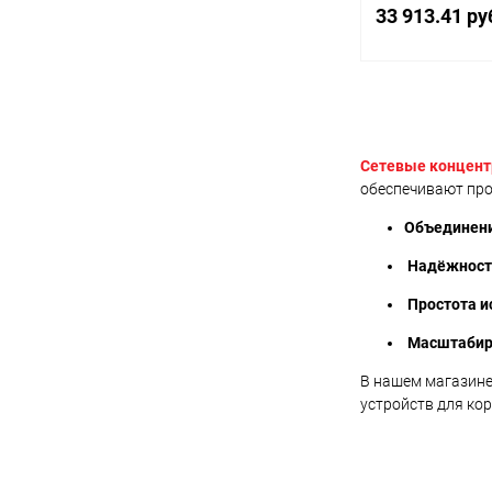
IP концентратор
33 913.41 ру
В 
Купить в 1 кл
Сетевые концен
обеспечивают про
В избранное
Объединени
Надёжност
Простота и
Масштабир
В нашем магазине
устройств для ко