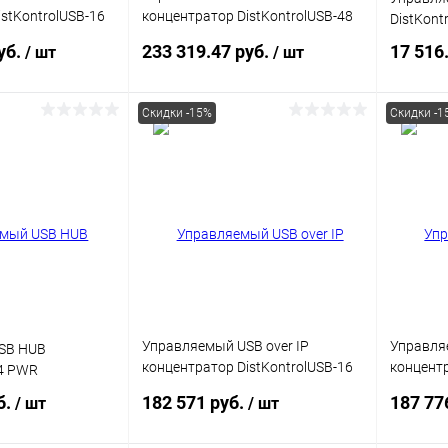
stKontrolUSB-16
концентратор DistKontrolUSB-48
DistKont
B 2 блока
с 48 портами USB
уб.
233 319.47 руб.
17 516
/ шт
/ шт
et 2 x
b/ Защитный
м
Скидки -15%
Скидки -1
корзину
В корзину
ик
Сравнение
Купить в 1 клик
Сравнение
Купит
В наличии
В избранное
В наличии
В изб
Управляемый USB over IP
Управляе
SB HUB
концентратор DistKontrolUSB-16
концентр
-4 PWR
с 16 портами USB 2 блока
с 32 пор
б.
182 571 руб.
187 77
/ шт
/ шт
питания