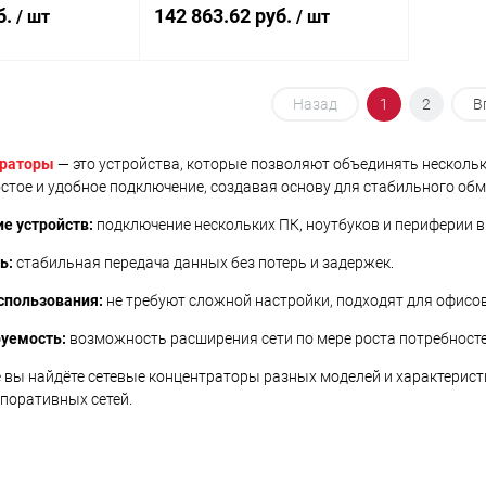
а DistKontrolUSB
USB 3.0
б.
142 863.62 руб.
/ шт
/ шт
корзину
В корзину
Назад
1
2
В
ик
Сравнение
Купить в 1 клик
Сравнение
траторы
— это устройства, которые позволяют объединять нескольк
стое и удобное подключение, создавая основу для стабильного об
В наличии
В избранное
В наличии
е устройств:
подключение нескольких ПК, ноутбуков и периферии в 
ь:
стабильная передача данных без потерь и задержек.
спользования:
не требуют сложной настройки, подходят для офисов
уемость:
возможность расширения сети по мере роста потребносте
 вы найдёте сетевые концентраторы разных моделей и характерис
рпоративных сетей.