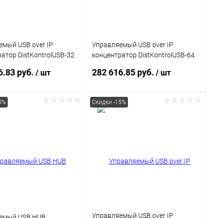
мый USB over IP
Управляемый USB over IP
атор DistKontrolUSB-32
концентратор DistKontrolUSB-64
тами USB c 2 блоками
с 64 портами USB
6.83 руб.
282 616.85 руб.
/ шт
/ шт
5%
Скидки -15%
В корзину
В корзину
ь в 1 клик
Сравнение
Купить в 1 клик
Сравнение
ранное
В наличии
В избранное
В наличии
Управляемый USB over IP
емый USB HUB