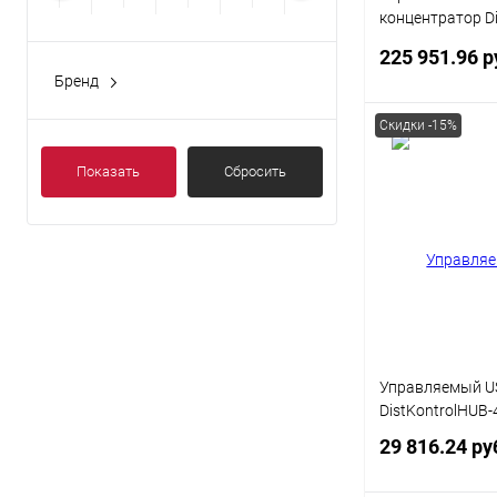
концентратор Di
с 16 портами US
225 951.96 р
питания / Ethern
Бренд
10/100/1000 M
модуль с замко
Скидки -15%
В 
Показать
Сбросить
Купить в 1 кл
В избранное
Управляемый U
DistKontrolHUB
29 816.24 ру