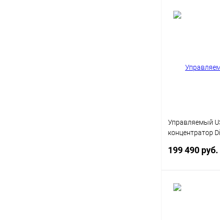
В 
Купить в 1 кл
В избранное
Управляемый US
концентратор Di
3.0 с 24 портам
199 490 руб.
Под
Купить в 1 кл