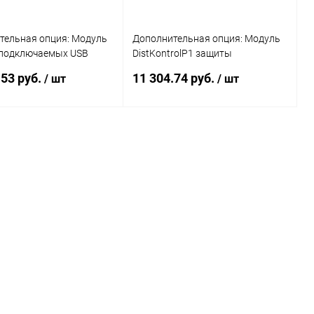
тельная опция: Модуль
Дополнительная опция: Модуль
подключаемых USB
DistKontrolP1 защиты
в IP концентратора
подключаемых USB устройств
.53 руб.
11 304.74 руб.
/ шт
/ шт
rolUSB с Замком
управляемого USB over IP
концентратора с замком
В корзину
В корзину
ь в 1 клик
Сравнение
Купить в 1 клик
Сравнение
ранное
В наличии
В избранное
В наличии