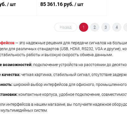
1xUTP Cat 6/6a,
уб.
85 361.16 руб.
/ шт
/ шт
макс.разр.3840x2160 60Hz 4:4:4
70м Cat 6/6a;1080p Cat 6/6a,
HDMI+DB9+USB B-тип 2xUSB A-
тип, 2xDC 5.3V
корзину
Назад
В корзину
1
2
3
4
ик
К сравнению
Купить в 1 клик
К сравнению
рфейсов
— это надежные решения для передачи сигналов на большие
ели для различных стандартов (USB, HDMI, RS232, VGA и другие), к
В наличии
В избранное
В наличии
 стабильность работы и высокую скорость обмена данными.
е возможностей:
подключение устройств на расстоянии до десятков
 качества:
четкая картинка, стабильный сигнал, отсутствие задерж
ность:
широкий выбор интерфейсов для офисного, промышленного
становки:
компактные корпуса, удобное подключение, совместимос
ли интерфейсов в нашем магазине, вы получаете надежное оборудо
и мультимедийных систем.