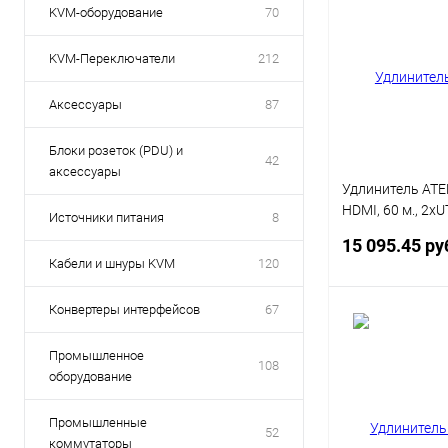
KVM-оборудование
70
KVM-Переключатели
212
Аксессуары
87
Блоки розеток (PDU) и
42
аксессуары
Удлинитель ATE
HDMI, 60 м., 2xU
Источники питания
8
макс.разр.1080i
15 095.45 ру
60м/1080p;1920
Кабели и шнуры KVM
120
HDMI+2xRJ45, 2x
data rate 6.75Gb
Конвертеры интерфейсов
67
225MHz;HDMI 3
В 
Color;подд. Dol
Промышленное
Master Audio)
108
оборудование
Купить в 1 кл
В избранное
Промышленные
52
коммутаторы