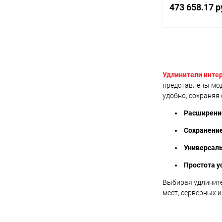
768@60m)
473 658.17 р
В 
Купить в 1 кл
Удлинители инте
представлены мод
В избранное
удобно, сохраняя
Расширени
Сохранение
Универсаль
Простота у
Выбирая удлините
мест, серверных 