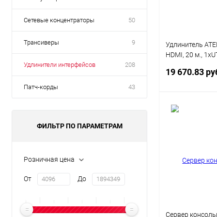
Сетевые концентраторы
50
Трансиверы
9
Удлинитель ATE
HDMI, 20 м., 1xU
Удлинители интерфейсов
208
макс.разр.4096
19 670.83 ру
60Hz 4:4:4 10м/
DC 5.3V, (указа
Патч-корды
43
расстояние ист
усилитель- при
В 
сигнала;каскад 
ФИЛЬТР ПО ПАРАМЕТРАМ
Купить в 1 кл
В избранное
Розничная цена
От
До
Сервер консол