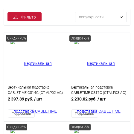
Фильтр
популярности
Скидки -5%
Скидки -5%
Вертикальная подставка
Вертикальная подставка
CABLETIME CS14G (CT-VLP02-AG)
CABLETIME CS17G (CT-VLP03-AG)
для ноутбука, серый
для ноутбука Gravity
2 397.89 руб.
/ шт
2 230.02 руб.
/ шт
Подробнее
Подробнее
Скидки -5%
Скидки -5%