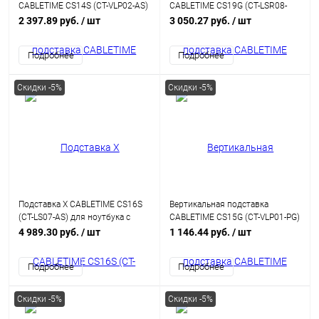
CABLETIME CS14S (CT-VLP02-AS)
CABLETIME CS19G (CT-LSR08-
для ноутбука, серебристый
AG) для ноутбука с вращением
2 397.89 руб.
/ шт
3 050.27 руб.
/ шт
на 360°
Подробнее
Подробнее
Скидки -5%
Скидки -5%
Подставка X CABLETIME CS16S
Вертикальная подставка
(CT-LS07-AS) для ноутбука с
CABLETIME CS15G (CT-VLP01-PG)
вращением на 360°
для ноутбука, серый
4 989.30 руб.
/ шт
1 146.44 руб.
/ шт
Подробнее
Подробнее
Скидки -5%
Скидки -5%