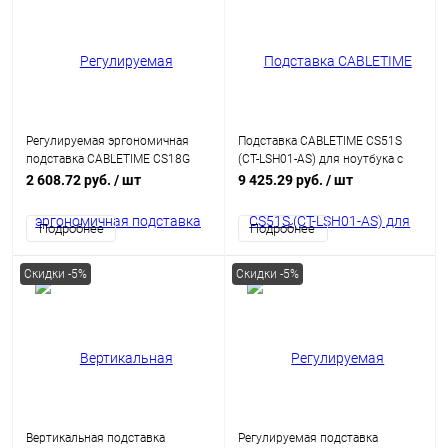
Регулируемая эргономичная
Подставка CABLETIME CS51S
подставка CABLETIME CS18G
(CT-LSH01-AS) для ноутбука с
(CT-LS08-AG) – складная,
вращением на 360° и
2 608.72 руб.
/ шт
9 425.29 руб.
/ шт
устойчивая для ноутбука
концентратором 6-в-1
Подробнее
Подробнее
Скидки -5%
Скидки -5%
Вертикальная подставка
Регулируемая подставка