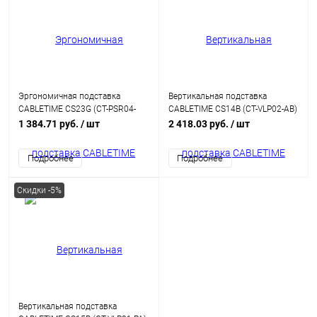
Эргономичная подставка
Вертикальная подставка
CABLETIME CS23G (CT-PSR04-
CABLETIME CS14B (CT-VLP02-AB)
AG) – устойчивая, с поворотом
для ноутбука, черный
1 384.71 руб.
/ шт
2 418.03 руб.
/ шт
на 360° для планшета
Подробнее
Подробнее
Скидки -5%
Вертикальная подставка