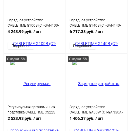
Зарядное устройство
Зарядное устройство
CABLETIME G100B (CT-GAN100-
CABLETIME G140B (CT-GAN140-
PB) GaN PD3.0 3C1A 100 Вт,
PB) GaN PD3.0 3C2A 140 Вт,
4 243.99 руб.
/ шт
6 717.38 руб.
/ шт
черный
черный
Подробнее
Подробнее
Скидки -5%
Скидки -5%
Регулируемая эргономичная
Зарядное устройство
подставка CABLETIME CS22S
CABLETIME GA30W (CT-GAN30A-
(CT-PS03-AS) – складная,
PW) GaN PD3.0 30 Вт, белый
2 523.93 руб.
/ шт
1 406.37 руб.
/ шт
устойчивая для планшетов/
смартфонов 5-14 дюймов