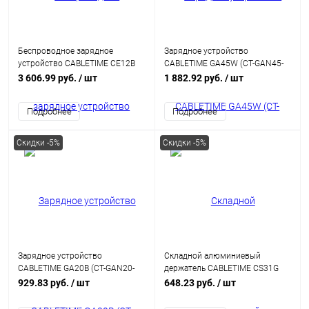
Беспроводное зарядное
Зарядное устройство
устройство CABLETIME CE12B
CABLETIME GA45W (CT-GAN45-
(CT-WPG01-PG) 3-в-1, Qi-зарядка,
PW) GaN PD3.0 45 Вт A+C, белый
3 606.99 руб.
/ шт
1 882.92 руб.
/ шт
15 Вт, автодержатель, быстрая
зарядка
Подробнее
Подробнее
Скидки -5%
Скидки -5%
Зарядное устройство
Складной алюминиевый
CABLETIME GA20B (CT-GAN20-
держатель CABLETIME CS31G
PB) GaN PD3.0 20 Вт, черный
(CT-PH03-AG) для телефона
929.83 руб.
/ шт
648.23 руб.
/ шт