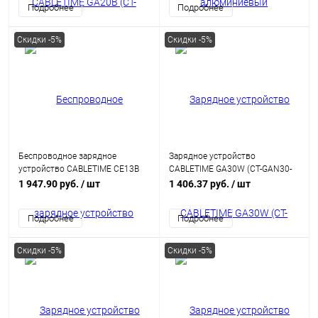
Подробнее
Подробнее
Скидки -5%
Скидки -5%
Беспроводное зарядное
Зарядное устройство
устройство CABLETIME CE13B
CABLETIME GA30W (CT-GAN30-
(CT-WPH02-PG) для автомобиля
PW) GaN PD3.0 30 Вт, белый
1 947.90 руб.
/ шт
1 406.37 руб.
/ шт
Подробнее
Подробнее
Скидки -5%
Скидки -5%