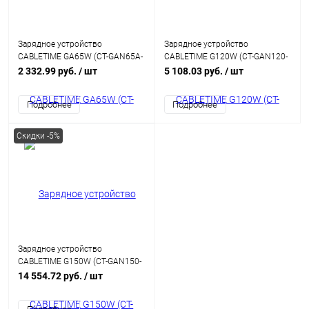
Зарядное устройство
Зарядное устройство
CABLETIME GA65W (CT-GAN65A-
CABLETIME G120W (CT-GAN120-
PW) GaN PD3.0 2C1A 65 Вт,
PW) GaN PD3.1 3C1A 120 Вт,
2 332.99 руб.
/ шт
5 108.03 руб.
/ шт
белый
белый
Подробнее
Подробнее
Скидки -5%
Зарядное устройство
CABLETIME G150W (CT-GAN150-
PW) 4-в-1 150 Вт GAN USB C,
14 554.72 руб.
/ шт
белый