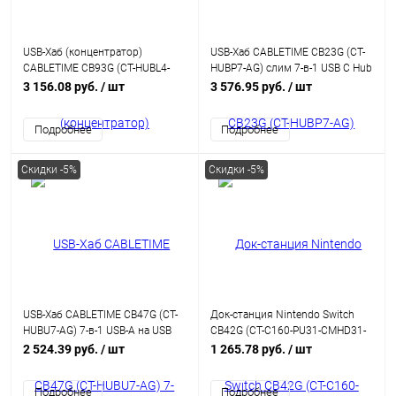
USB-Хаб (концентратор)
USB-Хаб CABLETIME CB23G (CT-
CABLETIME CB93G (CT-HUBL4-
HUBP7-AG) слим 7-в-1 USB C Hub
AG) 6-в-1 USB-C Multiport Travel
для MacBook Pro
3 156.08 руб.
/ шт
3 576.95 руб.
/ шт
Hub для iPad, Android-планшета,
iMac - Gray
Подробнее
Подробнее
Скидки -5%
Скидки -5%
USB-Хаб CABLETIME CB47G (CT-
Док-станция Nintendo Switch
HUBU7-AG) 7-в-1 USB-A на USB
CB42G (CT-C160-PU31-CMHD31-
3.0
S0.15) 3 в 1 4K для телевизора/
2 524.39 руб.
/ шт
1 265.78 руб.
/ шт
палубы Steam/Samsung Dex/PC
Подробнее
Подробнее