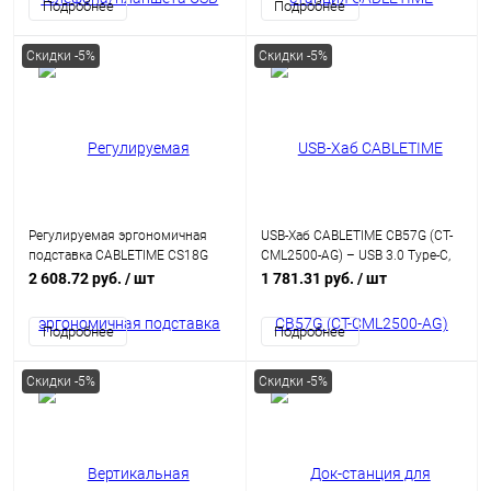
Подробнее
Подробнее
ноутбука
Скидки -5%
Скидки -5%
Регулируемая эргономичная
USB-Хаб CABLETIME CB57G (CT-
подставка CABLETIME CS18G
CML2500-AG) – USB 3.0 Type-C,
(CT-LS08-AG) – складная,
2.5G RJ45 для ноутбуков
2 608.72 руб.
/ шт
1 781.31 руб.
/ шт
устойчивая для ноутбука
Подробнее
Подробнее
Скидки -5%
Скидки -5%