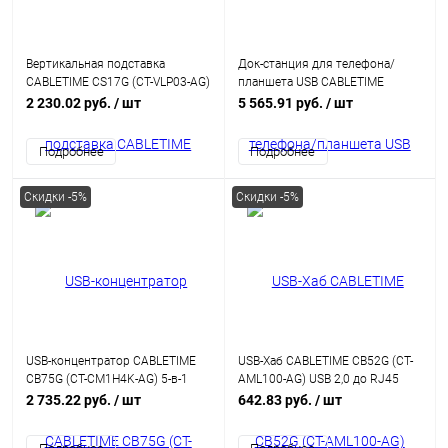
Вертикальная подставка
Док-станция для телефона/
CABLETIME CS17G (CT-VLP03-AG)
планшета USB CABLETIME
для ноутбука Gravity
CB04G (CT-HUBC6-AG) 8-в-1, USB-
2 230.02 руб.
/ шт
5 565.91 руб.
/ шт
хаб со складной подставкой, с
4K HDMI, SD/TF, 100W Power
Подробнее
Подробнее
Delivery
Скидки -5%
Скидки -5%
USB-концентратор CABLETIME
USB-Хаб CABLETIME CB52G (CT-
CB75G (CT-CM1H4K-AG) 5-в-1
AML100-AG) USB 2,0 до RJ45
USB-C HUB, 10 Гбит/с, HDMI
Adhernet Adapter Max 100 Мбит /
2 735.22 руб.
/ шт
642.83 руб.
/ шт
4K@60Hz, 140W - Gray
с.