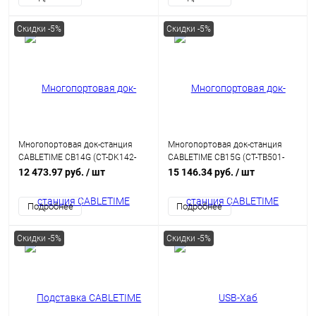
Скидки -5%
Скидки -5%
Многопортовая док-станция
Многопортовая док-станция
CABLETIME CB14G (CT-DK142-
CABLETIME CB15G (CT-TB501-
AG) с 3 монитора 2 порта HDMI
AG) 5-В-1 Thunderbolt на Chipset
12 473.97 руб.
/ шт
15 146.34 руб.
/ шт
DisplayPort 8K USB 3.0 Ethernet
JHL8440
Подробнее
Подробнее
Скидки -5%
Скидки -5%