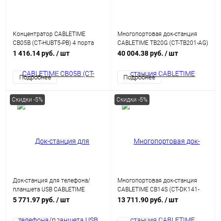
Концентратор CABLETIME
Многопортовая док-станция
CB05B (CT-HUBT5-PB) 4 порта
CABLETIME TB20G (CT-TB201-AG)
USB-A/C, 10 Гбит/с, 0.2 м, USB-
20-В-1 Thunderbolt 4
1 416.14 руб.
/ шт
40 004.38 руб.
/ шт
хаб для ноутбука
поддерживает macOS MST на
Chipset DL6950/ JHL8440
Подробнее
Подробнее
(поддерживает 3 экрана)
Скидки -5%
Скидки -5%
Док-станция для телефона/
Многопортовая док-станция
планшета USB CABLETIME
CABLETIME CB14S (CT-DK141-
CB02G (CT-HUBC8-AG) 8-в-1,
AG) 15-В-1 8K USB C поддержкой
5 771.97 руб.
/ шт
13 711.90 руб.
/ шт
алюминиевый USB-хаб с 360°
SSD-накопителей NVME со
подставкой для iPad Pro и
скоростью 10 Гбит/с