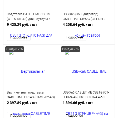
Подставка CABLETIME CS51S
USB-Хаб (концентратор)
(CT-LSH01-AS) для ноутбука с
CABLETIME CB92G (CT-HUBL3-
вращением на 360° и
AG) 8-в-1 USB-C HUB, HDMI,
9 425.29 руб.
/ шт
4 208.64 руб.
/ шт
концентратором 6-в-1
Ethernet для MacBook Pro - Gray
Подробнее
Подробнее
Скидки -5%
Скидки -5%
Вертикальная подставка
USB-Хаб CABLETIME CB21G (CT-
CABLETIME CS14S (CT-VLP02-AS)
HUBP4-AG) на USB3.0×4 4-в-1
для ноутбука, серебристый
2 397.89 руб.
/ шт
1 394.66 руб.
/ шт
Подробнее
Подробнее