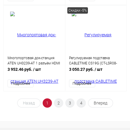
Скидки -5%
Многопортовая док-станция
Регулируемая подставка
ATEN UH3239-AT 1 разъём HDMI
CABLETIME CS19G (CT-LSR08-
м-м на выноске 25,4 см, 1
AG) для ноутбука с вращением
3 952.46 руб.
/ шт
3 050.27 руб.
/ шт
разъём RJ-45 м–м на кабеле
на 360°
CAT 5e ATEN USB-C Multiport
Подробнее
Подробнее
Mini Dock - PD60W
Назад
1
2
3
4
Вперед