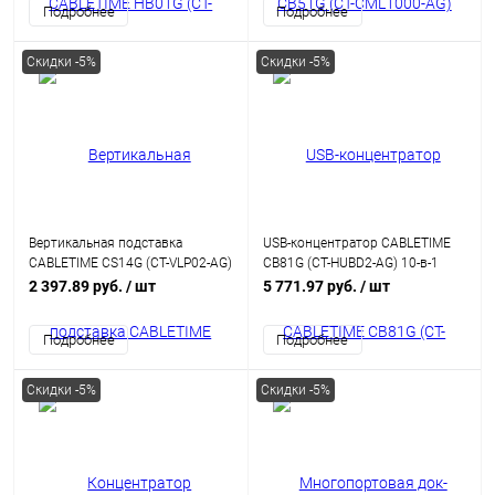
Подробнее
Подробнее
Скидки -5%
Скидки -5%
Вертикальная подставка
USB-концентратор CABLETIME
CABLETIME CS14G (CT-VLP02-AG)
CB81G (CT-HUBD2-AG) 10-в-1
для ноутбука, серый
USB-C HUB, 4K@60Hz, серия
2 397.89 руб.
/ шт
5 771.97 руб.
/ шт
экранов - Gray
Подробнее
Подробнее
Скидки -5%
Скидки -5%