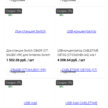
Подробнее
Подробнее
Скидки -5%
Скидки -5%
Док-станция Switch CB40R (CT-
USB-концентратор CABLETIME
SHUB31-PR) для Nintendo Switch
CB70G (CT-CM2H8K-AG) 4-в-1
OLED 3 в 1 USB C HUB Red
USB-C HUB, 8K, Dual 4K HDMI
1 502.06 руб.
/ шт
4 208.64 руб.
/ шт
адаптер - Gray
Подробнее
Подробнее
Скидки -5%
Скидки -5%