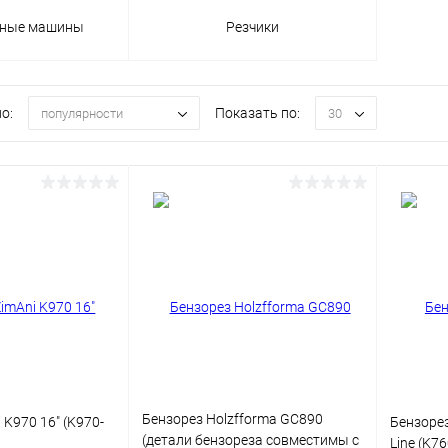
ьные машины
Резчики
о:
Показать по:
популярности
30
Бензорез Holzfforma GC890
 K970 16" (K970-
Бензорез
(детали бензореза совместимы с
Line (K76