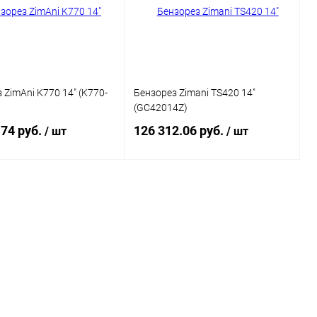
ранное
Недоступно
В избранное
Недоступно
 ZimAni K770 14" (K770-
Бензорез Zimani TS420 14"
(GC42014Z)
.74 руб.
126 312.06 руб.
/ шт
/ шт
Подписаться
Подписаться
ь в 1 клик
Сравнение
Купить в 1 клик
Сравнение
ранное
Недоступно
В избранное
Недоступно