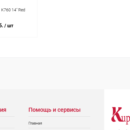
 K760 14" Red
б.
/ шт
писаться
ик
Сравнение
Недоступно
ия
Помощь и сервисы
Главная