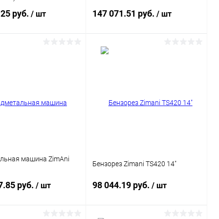
.25 руб.
147 071.51 руб.
/ шт
/ шт
Подписаться
Подписаться
ь в 1 клик
Сравнение
Купить в 1 клик
Сравнение
ранное
Недоступно
В избранное
Недоступно
льная машина ZimAni
Бензорез Zimani TS420 14"
7.85 руб.
98 044.19 руб.
/ шт
/ шт