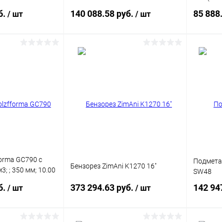
бензорезом Stihl TS800)
б.
140 088.58 руб.
85 888
/ шт
/ шт
писаться
Подписаться
ик
Сравнение
Купить в 1 клик
Сравнение
Купит
Недоступно
В избранное
Недоступно
В изб
forma GC790 с
Подмета
Бензорез ZimAni K1270 16"
3; ; 350 мм; 10.00
SW48
б.
373 294.63 руб.
142 94
/ шт
/ шт