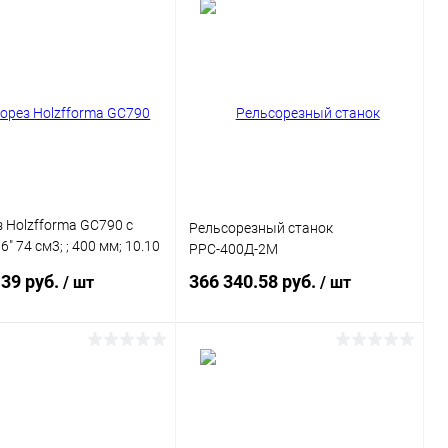
Подписаться
Подписаться
ь в 1 клик
Сравнение
Купить в 1 клик
Сравнение
ранное
Недоступно
В избранное
Недоступно
 Holzfforma GC790 с
Рельсорезный станок
" 74 см3; ; 400 мм; 10.10
РРС-400Д-2М
016)
.39 руб.
366 340.58 руб.
/ шт
/ шт
Подписаться
Подписаться
ь в 1 клик
Сравнение
Купить в 1 клик
Сравнение