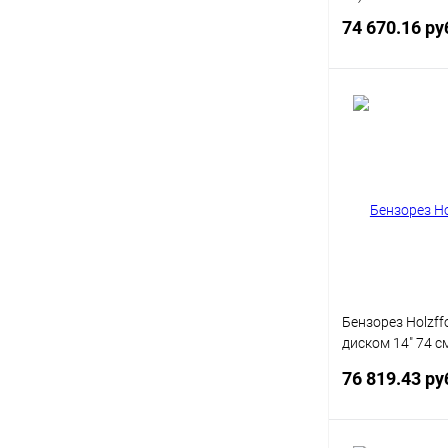
74 670.16 ру
Под
Купить в 1 кл
В избранное
Бензорез Holzf
диском 14" 74 см
кг (GC79014)
76 819.43 ру