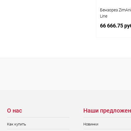
Бензорез ZimAni
Line
66 666.75 ру
Под
Купить в 1 кл
В избранное
О нас
Наши предложен
Как купить
Новинки