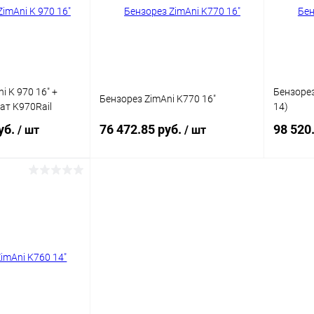
Недоступно
В избранное
Недоступно
В изб
i K 970 16" +
Бензорез
Бензорез ZimAni K770 16"
ат K970Rail
14)
уб.
76 472.85 руб.
98 520
/ шт
/ шт
писаться
Подписаться
ик
Сравнение
Купить в 1 клик
Сравнение
Купит
Недоступно
В избранное
Недоступно
В изб