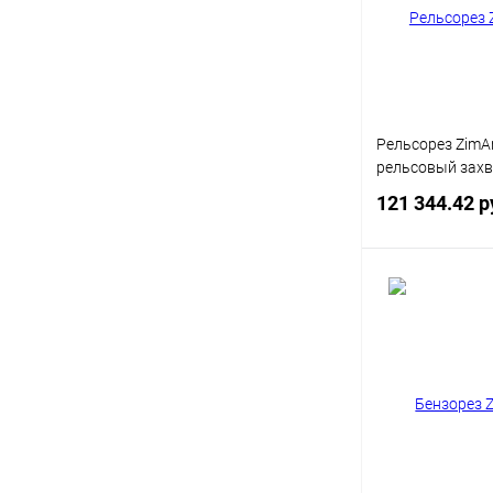
В избранное
Рельсорез ZimAn
рельсовый захв
121 344.42 р
Под
Купить в 1 кл
В избранное