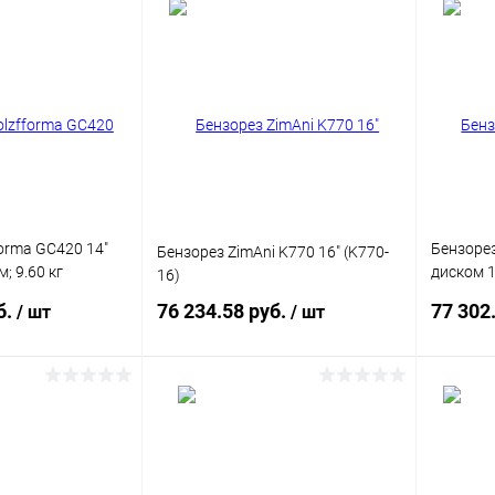
писаться
Подписаться
ик
Сравнение
Купить в 1 клик
Сравнение
Купит
Недоступно
В избранное
Недоступно
В изб
orma GC420 14"
Бензорез
Бензорез ZimAni K770 16" (K770-
м; 9.60 кг
диском 16
16)
кг (GC79
б.
76 234.58 руб.
77 302
/ шт
/ шт
писаться
Подписаться
ик
Сравнение
Купить в 1 клик
Сравнение
Купит