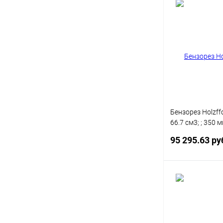
Под
Купить в 1 кл
В избранное
Бензорез Holzff
66.7 см3; ; 350 м
(GC42014)
95 295.63 ру
Под
Купить в 1 кл