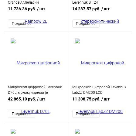
Orange\\Апельсин
Levenhuk ST 24
11 736.36 руб.
/ шт
14 287.57 руб.
/ шт
Подробнее
Подробнее
Микроскоп цифровой Levenhuk
Микроскоп цифровой Levenhuk
D70L, монокулярный (в
LabZZ DM200 LCD
комплекте набор для опытов)
42 865.10 руб.
/ шт
11 308.75 руб.
/ шт
Подробнее
Подробнее