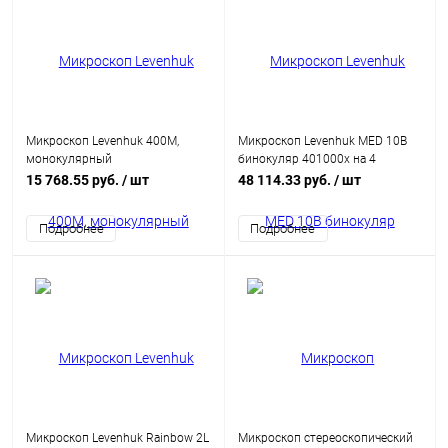
Микроскоп Levenhuk 400M,
Микроскоп Levenhuk MED 10B
монокулярный
бинокуляр 401000x на 4
объектива белый
15 768.55 руб.
/ шт
48 114.33 руб.
/ шт
Подробнее
Подробнее
Микроскоп Levenhuk Rainbow 2L
Микроскоп стереоскопический