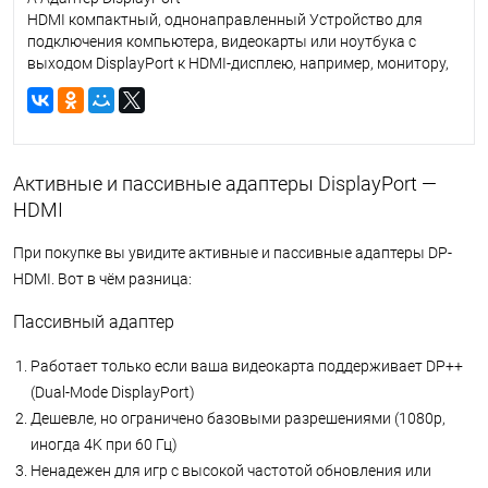
HDMI компактный, однонаправленный Устройство для
подключения компьютера, видеокарты или ноутбука с
выходом DisplayPort к HDMI-дисплею, например, монитору,
телевизору или проектору. Благодаря активному чипсету-
преобразователю оно обеспечивает надежную
совместимость и поддерживает расширенные функции
производительности, такие как высокая частота
обновления 4K или даже разрешение 8K, что делает его
Активные и пассивные адаптеры DisplayPort —
идеальным выбором для профессиональных рабочих
HDMI
станций и игровых систем.
При покупке вы увидите активные и пассивные адаптеры DP-
HDMI. Вот в чём разница:
Пассивный адаптер
Работает только если ваша видеокарта поддерживает DP++
(Dual-Mode DisplayPort)
Дешевле, но ограничено базовыми разрешениями (1080p,
иногда 4K при 60 Гц)
Ненадежен для игр с высокой частотой обновления или