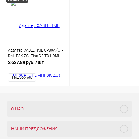
Адаптер CABLETIME CP80A (CT-
DMHF8K-ZG) Zinc DP TO HDMI
8K/60 Гц
2 627.89 руб.
/ шт
Подробнее
О НАС
НАШИ ПРЕДЛОЖЕНИЯ