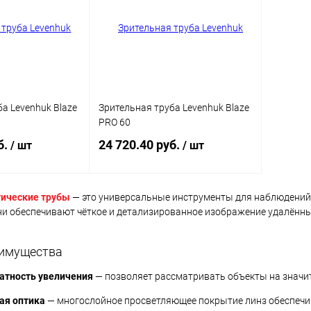
Недоступно
В избранное
Недоступно
В изб
а Levenhuk Blaze
Зрительная труба Levenhuk Blaze
PRO 60
б.
24 720.40 руб.
/ шт
/ шт
тические трубы
— это универсальные инструменты для наблюдений 
писаться
Подписаться
ни обеспечивают чёткое и детализированное изображение удалённы
ик
Сравнение
Купить в 1 клик
Сравнение
имущества
Недоступно
В избранное
Недоступно
атность увеличения
— позволяет рассматривать объекты на значи
ая оптика
— многослойное просветляющее покрытие линз обеспечив