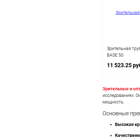
В избранное
Зрительная труб
BASE 50
11 523.25 ру
Зрительные и оп
Под
исследованиях. О
мощность.
Купить в 1 кл
Основные пре
В избранное
Высокая кр
Качественн