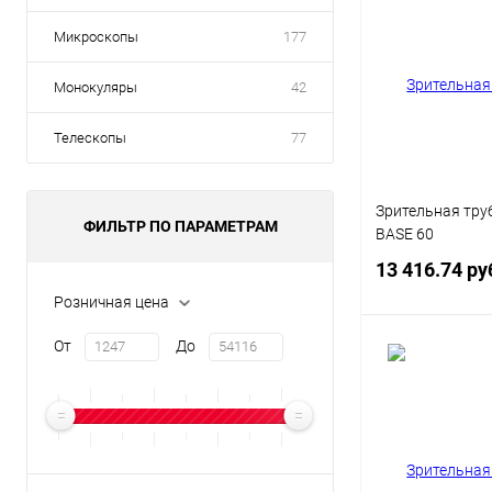
Микроскопы
177
Монокуляры
42
Телескопы
77
Зрительная труб
ФИЛЬТР ПО ПАРАМЕТРАМ
BASE 60
13 416.74 ру
Розничная цена
От
До
Под
Купить в 1 кл
В избранное