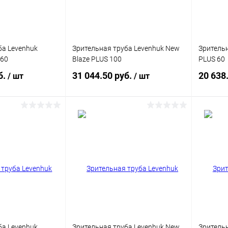
ба Levenhuk
Зрительная труба Levenhuk New
Зрительн
 60
Blaze PLUS 100
PLUS 60
б.
31 044.50 руб.
20 638
/ шт
/ шт
писаться
Подписаться
ик
Сравнение
Купить в 1 клик
Сравнение
Купит
Недоступно
В избранное
Недоступно
В изб
ба Levenhuk
Зрительная труба Levenhuk New
Зрительн