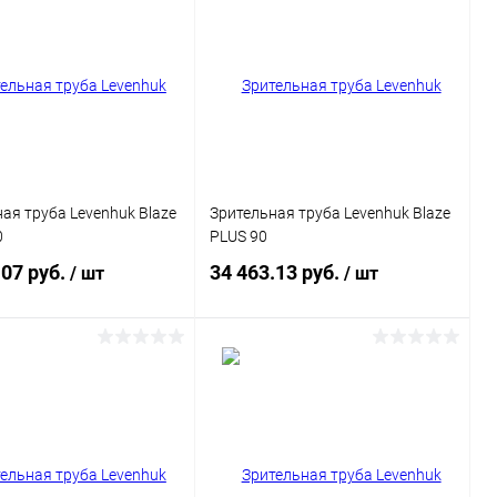
ая труба Levenhuk Blaze
Зрительная труба Levenhuk Blaze
0
PLUS 90
.07 руб.
34 463.13 руб.
/ шт
/ шт
Подписаться
Подписаться
ь в 1 клик
Сравнение
Купить в 1 клик
Сравнение
ранное
Недоступно
В избранное
Недоступно