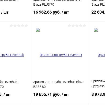
Blaze PLUS 70
Blaze PL
.
16 962.66 руб.
22 604
/ шт
/ шт
писаться
Подписаться
ик
Сравнение
Купить в 1 клик
Сравнение
Купит
Недоступно
В избранное
Недоступно
В изб
Зрительн
ба Levenhuk
Зрительная труба Levenhuk Blaze
Spyglass
 70
BASE 80
золотис
б.
19 655.71 руб.
8 978.
/ шт
/ шт