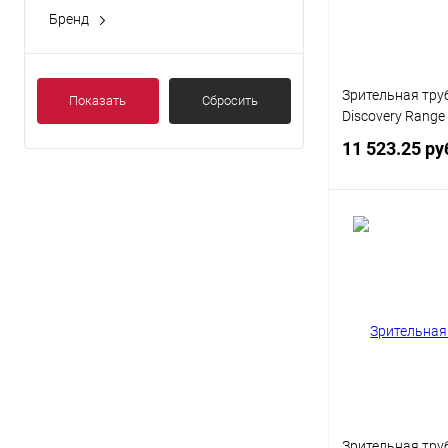
Бренд
Зрительная тру
Показать
Сбросить
Discovery Range
11 523.25 ру
Под
Купить в 1 кл
В избранное
Зрительная тру