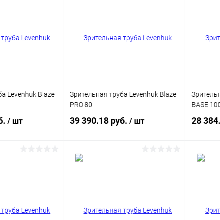
а Levenhuk Blaze
Зрительная труба Levenhuk Blaze
Зрительн
PRO 80
BASE 10
б.
39 390.18 руб.
28 384
/ шт
/ шт
писаться
Подписаться
ик
Сравнение
Купить в 1 клик
Сравнение
Купит
Недоступно
В избранное
Недоступно
В изб