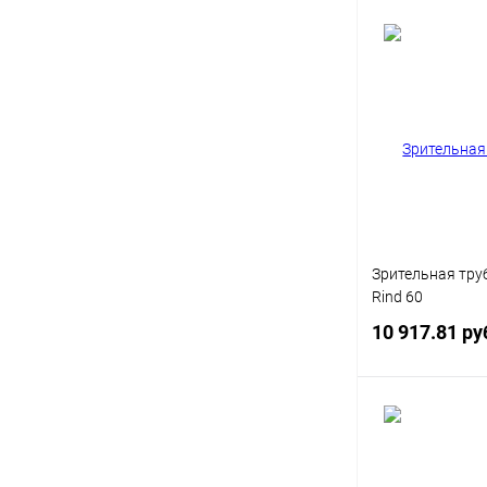
Под
Купить в 1 кл
В избранное
Зрительная тру
Rind 60
10 917.81 ру
Под
Купить в 1 кл