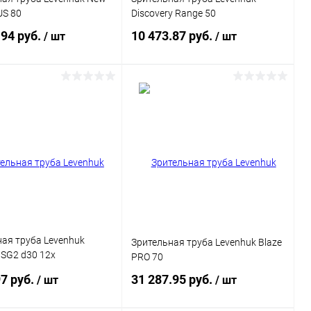
US 80
Discovery Range 50
.94 руб.
10 473.87 руб.
/ шт
/ шт
Подписаться
Подписаться
ь в 1 клик
Сравнение
Купить в 1 клик
Сравнение
ранное
Недоступно
В избранное
Недоступно
ая труба Levenhuk
Зрительная труба Levenhuk Blaze
 SG2 d30 12x
PRO 70
тый/бордовый (70751)
97 руб.
31 287.95 руб.
/ шт
/ шт