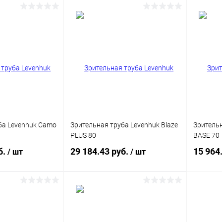
писаться
Подписаться
ик
Сравнение
Купить в 1 клик
Сравнение
Купит
Недоступно
В избранное
Недоступно
В изб
ба Levenhuk Camo
Зрительная труба Levenhuk Blaze
Зрительн
PLUS 80
BASE 70
б.
29 184.43 руб.
15 964
/ шт
/ шт
писаться
Подписаться
ик
Сравнение
Купить в 1 клик
Сравнение
Купит