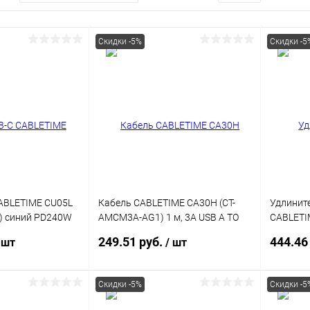
Скидки -5%
Скидки -5
ABLETIME CU05L
Кабель CABLETIME CA30H (CT-
Удлинит
) синий PD240W
AMCM3A-AG1) 1 м, 3A USB A TO
CABLETI
iPhone 15 Pro Max
USB C, нейлоновый, черный
AG1.5) 1.
249.51 руб.
444.46
 шт
/ шт
Скидки -5%
Скидки -5
корзину
В корзину