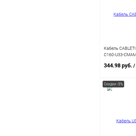
Купить в 1 кл
В избранное
Кабель CABLETI
C160-U33-CMAMN
черный, ПВХ US
344.98 руб.
/
Скидки -5%
В 
Купить в 1 кл
В избранное