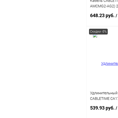
Кабель CABLETI
AMCMG2-AG2) 2 
CM, зарядка 10 
648.23 руб.
/
Скидки -5%
В 
Купить в 1 кл
В избранное
Удлинительный
CABLETIME CA1
AG3) 3 м, USB A 
539.93 руб.
/