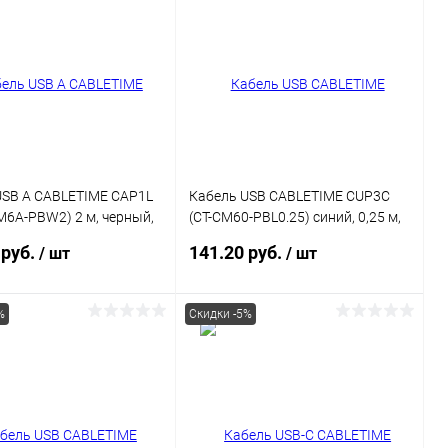
ь в 1 клик
Сравнение
Купить в 1 клик
Сравнение
ранное
В наличии
В избранное
В наличии
USB A CABLETIME CAP1L
Кабель USB CABLETIME CUP3C
6A-PBW2) 2 м, черный,
(CT-CM60-PBL0.25) cиний, 0,25 м,
ei Mate 60 Honor Honor
60 Вт
 руб.
141.20 руб.
/ шт
/ шт
%
Скидки -5%
В корзину
В корзину
ь в 1 клик
К сравнению
Купить в 1 клик
К сравнению
ранное
В наличии
В избранное
В наличии