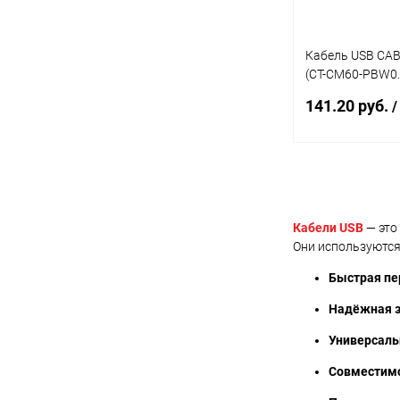
Кабель USB CA
(CT-CM60-PBW0.2
м, 60 Вт
141.20 руб.
/
В 
Купить в 1 кл
Кабели USB
— это
Они используются
В избранное
Быстрая пе
Надёжная з
Универсаль
Совместим