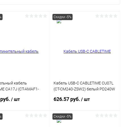
%
Скидки -5%
ельный кабель
Кабель USB-C CABLETIME CU07L
ME CA17J (CT-AMAF1-
(CT-CM240-ZSW2) белый PD240W
5 м, USB A 3.0
240 Вт 2 м для iPhone 15 Pro Max
 руб.
626.57 руб.
/ шт
/ шт
%
Скидки -5%
В корзину
В корзину