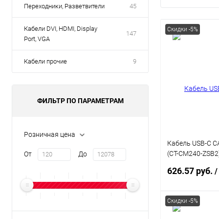
Переходники, Разветвители
45
Кабели DVI, HDMI, Display
Скидки -5%
147
Port, VGA
Кабели прочие
9
ФИЛЬТР ПО ПАРАМЕТРАМ
Розничная цена
Кабель USB-C C
(CT-CM240-ZSB2
От
До
240 Вт 2 м для 
626.57 руб.
/
Скидки -5%
В 