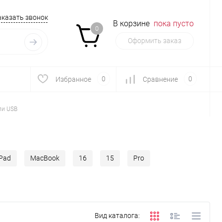
аказать звонок
В корзине
пока пусто
0
Оформить заказ
0
0
Избранное
Сравнение
ли USB
iPad
MacBook
16
15
Pro
Вид каталога: