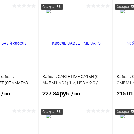
Скидки -5%
Скидки -5
корзину
В корзину
ик
К сравнению
Купить в 1 клик
К сравнению
Купит
В наличии
В избранное
В наличии
В изб
 кабель
Кабель CABLETIME CA15H (CT-
Кабель C
T (CT-AMAFA3-
AMBM1-AG1) 1 м, USB A 2.0 /
CMBM1-AG
 A 3.0 ACTIVE
Type-A to Micro-B
Type C to
.
227.84 руб.
215.01
/ шт
/ шт
Скидки -5%
Скидки -5
корзину
В корзину