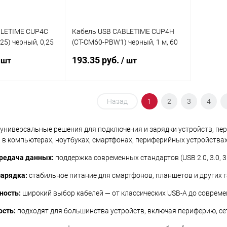
BLETIME CUP4C
Кабель USB CABLETIME CUP4H
5) черный, 0,25
(CT-CM60-PBW1) черный, 1 м, 60
Вт
193.35 руб.
 шт
/ шт
корзину
Назад
В корзину
1
2
3
4
ик
К сравнению
Купить в 1 клик
К сравнению
 универсальные решения для подключения и зарядки устройств, пер
 в компьютерах, ноутбуках, смартфонах, периферийных устройствах
В наличии
В избранное
В наличии
редача данных:
поддержка современных стандартов (USB 2.0, 3.0, 3
арядка:
стабильное питание для смартфонов, планшетов и других 
ность:
широкий выбор кабелей — от классических USB‑A до совреме
ость:
подходят для большинства устройств, включая периферию, се