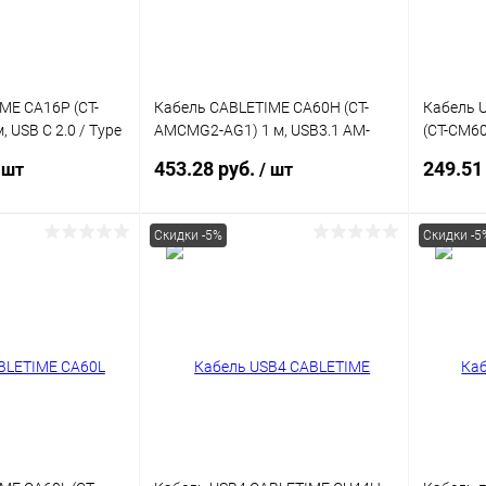
ME CA16P (CT-
Кабель CABLETIME CA60H (CT-
Кабель 
 USB C 2.0 / Type
AMCMG2-AG1) 1 м, USB3.1 AM-
(CT-CM60
CM, зарядка 10 Гбит/с/3 А
Вт
453.28 руб.
249.51
 шт
/ шт
Скидки -5%
Скидки -5
корзину
В корзину
ик
К сравнению
Купить в 1 клик
К сравнению
Купит
В наличии
В избранное
В наличии
В изб