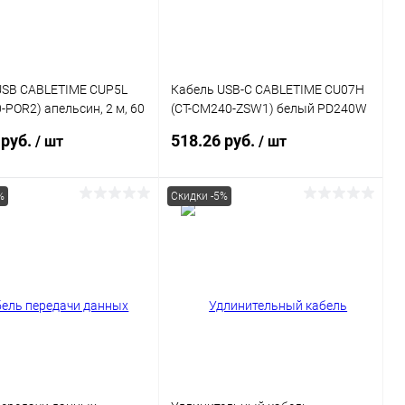
USB CABLETIME CUP5L
Кабель USB-C CABLETIME CU07H
-POR2) апельсин, 2 м, 60
(CT-CM240-ZSW1) белый PD240W
240 Вт 1 м для iPhone 15 Pro Max
 руб.
518.26 руб.
/ шт
/ шт
%
Скидки -5%
В корзину
В корзину
ь в 1 клик
К сравнению
Купить в 1 клик
К сравнению
ранное
В наличии
В избранное
В наличии