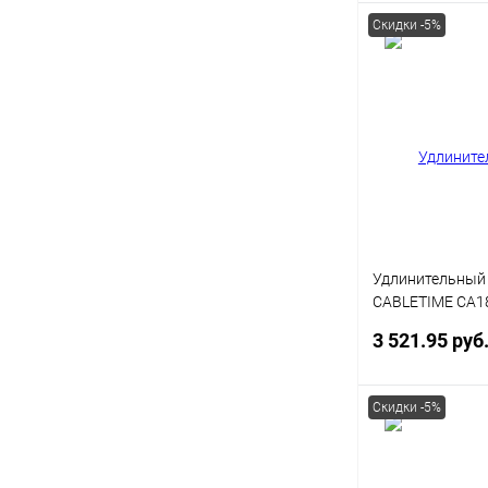
Скидки -5%
В 
Купить в 1 кл
В избранное
Удлинительный
CABLETIME CA18
AG15) 15 м, USB
3 521.95 руб
Скидки -5%
В 