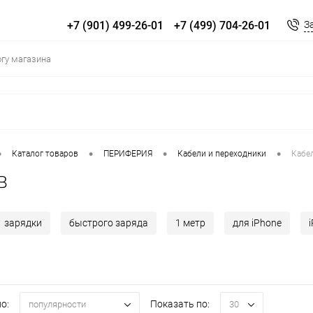
+7 (901) 499-26-01
+7 (499) 704-26-01
З
•
•
•
•
Каталог товаров
ПЕРИФЕРИЯ
Кабели и переходники
Кабе
B
зарядки
быстрого заряда
1 метр
для iPhone
о:
Показать по:
популярности
30