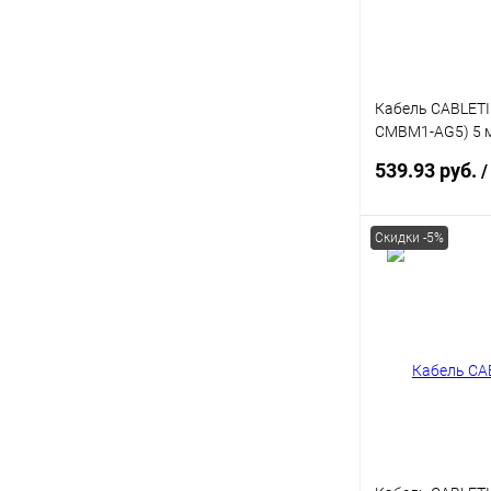
Кабель CABLETI
CMBM1-AG5) 5 м,
C to USB type B
539.93 руб.
/
Скидки -5%
В 
Купить в 1 кл
В избранное