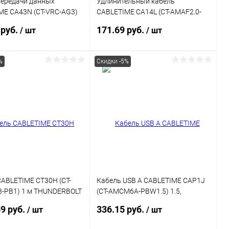
передачи данных
Удлинительный кабель
ME CA43N (CT-VRC-AG3)
CABLETIME CA14L (CT-AMAF2.0-
3.0 VR для Oculus Quest 2
PB2) 2 м, черный, ПВХ USB2.0 AM-
 руб.
171.69 руб.
/ шт
/ шт
AF
%
Скидки -5%
В корзину
В корзину
ь в 1 клик
К сравнению
Купить в 1 клик
К сравнению
ранное
В наличии
В избранное
В наличии
ABLETIME CT30H (CT-
Кабель USB A CABLETIME CAP1J
3-PB1) 1 м THUNDERBOLT
(CT-AMCM6A-PBW1.5) 1.5,
G/100W черный
черный, для Huawei Mate 60
59 руб.
336.15 руб.
/ шт
/ шт
Honor Honor