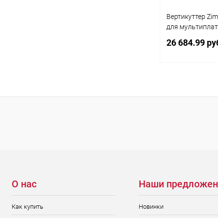
Вертикуттер Zi
для мультипла
26 684.99 ру
Под
Купить в 1 кл
В избранное
О нас
Наши предложен
Как купить
Новинки