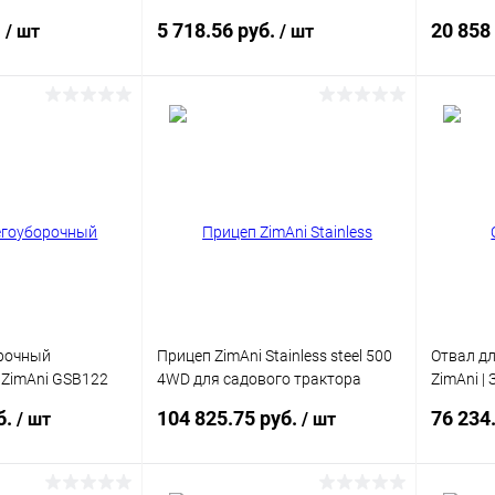
183x137x117 см Z00031
.
5 718.56 руб.
20 858
/ шт
/ шт
писаться
Подписаться
ик
Сравнение
Купить в 1 клик
Сравнение
Купит
Недоступно
В избранное
Недоступно
В изб
орочный
Прицеп ZimAni Stainless steel 500
Отвал д
ZimAni GSB122
4WD для садового трактора
ZimAni |
акторов
GT410.4
122см Z
б.
104 825.75 руб.
76 234
/ шт
/ шт