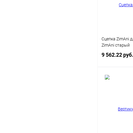
В избранное
Сцепка ZimAni 
ZimAni старый
9 562.22 руб
Под
Купить в 1 кл
В избранное