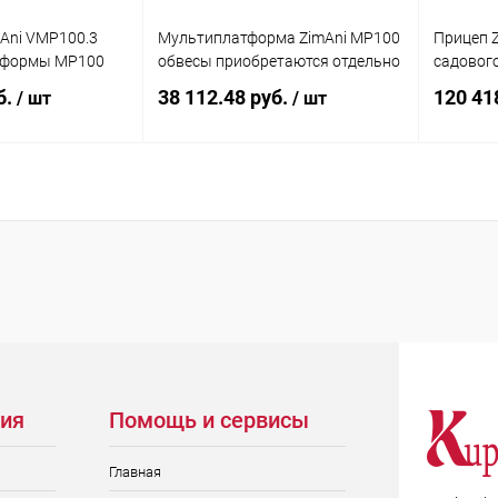
mAni VMP100.3
Мультиплатформа ZimAni MP100
Прицеп Z
тформы MP100
обвесы приобретаются отдельно
садового
б.
38 112.48 руб.
120 41
/ шт
/ шт
писаться
Подписаться
ик
Сравнение
Купить в 1 клик
Сравнение
Купит
Недоступно
В избранное
Недоступно
В изб
ия
Помощь и сервисы
Главная