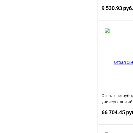
18x8,5-8-4/4-L
9 530.93 руб
Под
Купить в 1 кл
В избранное
Отвал снегоуб
универсальный 
для садовых тр
66 704.45 ру