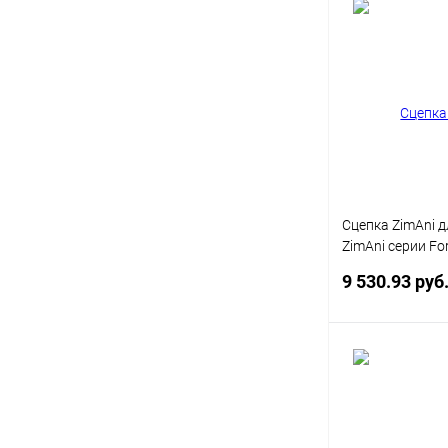
Под
Купить в 1 кл
В избранное
Сцепка ZimAni 
ZimAni серии Fo
ZimAniN
9 530.93 руб
Под
Купить в 1 кл