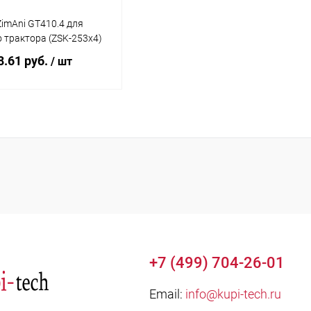
imAni GT410.4 для
 трактора (ZSK-253x4)
8.61 руб.
/ шт
Подписаться
ь в 1 клик
Сравнение
ранное
Недоступно
+7 (499) 704-26-01
Email:
info@kupi-tech.ru