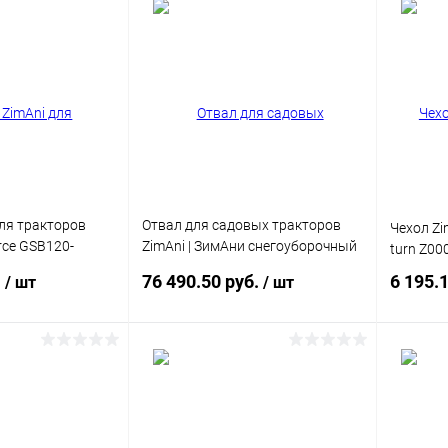
писаться
Подписаться
ик
Сравнение
Купить в 1 клик
Сравнение
Купит
Недоступно
В избранное
Недоступно
В изб
для тракторов
Отвал для садовых тракторов
Чехол Zi
rce GSB120-
ZimAni | ЗимАни снегоуборочный
turn Z00
122см
.
76 490.50 руб.
6 195.
/ шт
/ шт
писаться
Подписаться
ик
Сравнение
Купить в 1 клик
Сравнение
Купит