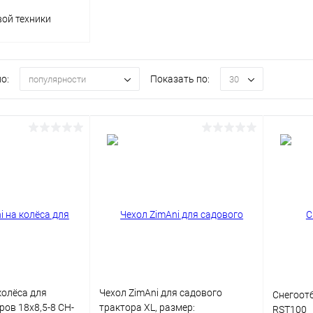
вой техники
о:
Показать по:
популярности
30
колёса для
Чехол ZimAni для садового
Снегоот
ов 18х8,5-8 CH-
трактора XL, размер:
RST100