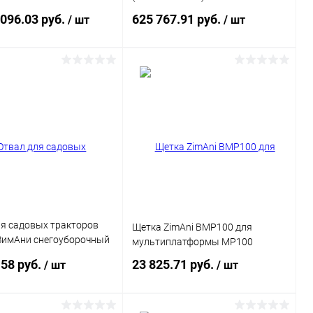
 096.03 руб.
625 767.91 руб.
/ шт
/ шт
Подписаться
Подписаться
ь в 1 клик
Сравнение
Купить в 1 клик
Сравнение
ранное
Недоступно
В избранное
Недоступно
ля садовых тракторов
Щетка ZimAni BMP100 для
 ЗимАни снегоуборочный
мультиплатформы MP100
imAni2025
.58 руб.
23 825.71 руб.
/ шт
/ шт