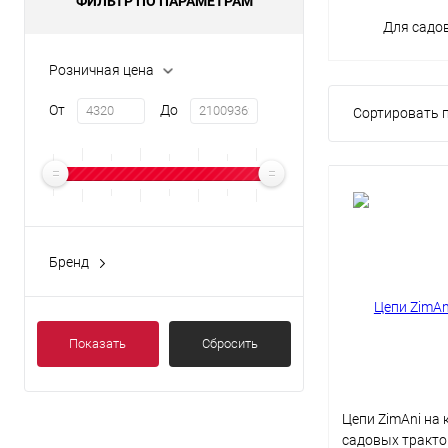
ФИЛЬТР ПО ПАРАМЕТРАМ
Для садо
Розничная цена
От
До
Сортировать п
Бренд
Показать
Сбросить
Цепи ZimAni на 
садовых трактор