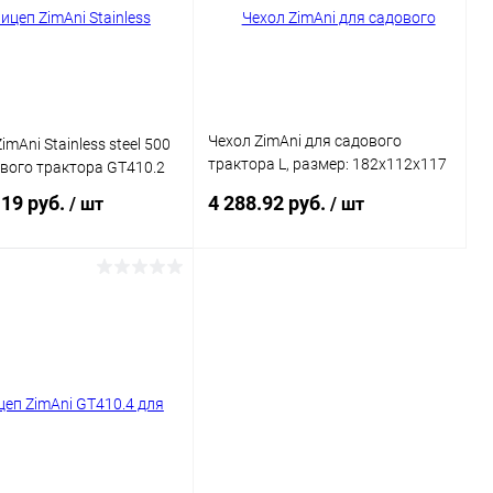
ранное
Недоступно
В избранное
Недоступно
Чехол ZimAni для садового
mAni Stainless steel 500
трактора L, размер: 182x112x117
вого трактора GT410.2
см Z00029
.19 руб.
4 288.92 руб.
/ шт
/ шт
Подписаться
Подписаться
ь в 1 клик
Сравнение
Купить в 1 клик
Сравнение
ранное
Недоступно
В избранное
Недоступно