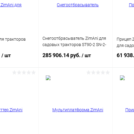
Недоступно
В избранное
Недоступно
В изб
Снегоотбрасыватель ZimAni для
для тракторов
Прицеп Zi
садовых тракторов ST90-2 SN-2-
для садо
KH
.
285 906.14 руб.
61 938
/ шт
/ шт
писаться
Подписаться
ик
Сравнение
Купить в 1 клик
Сравнение
Купит
Недоступно
В избранное
Недоступно
В изб